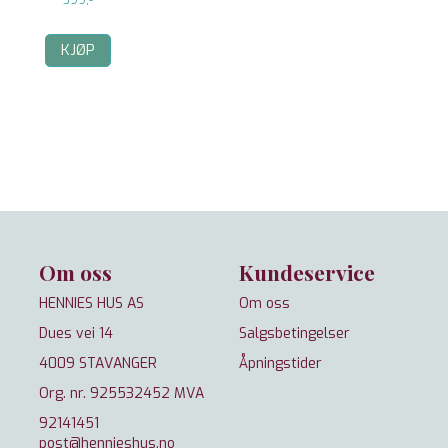
599,-
KJØP
Om oss
Kundeservice
HENNIES HUS AS
Om oss
Dues vei 14
Salgsbetingelser
4009 STAVANGER
Åpningstider
Org. nr. 925532452 MVA
92141451
post@hennieshus.no