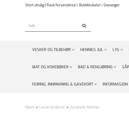
Stort utvalg | Rask forsendelse |
Butikklokaler i Stavanger
VESKER OG TILBEHØR
HENNIES JUL
LYS
MAT OG KOKEBØKER
BAD & RENGJØRING
SÅP
FEIRING, INNPAKNING & GAVEKORT
INFORMASJON
Hjem
»
Leverandører
»
Jurianne Matter