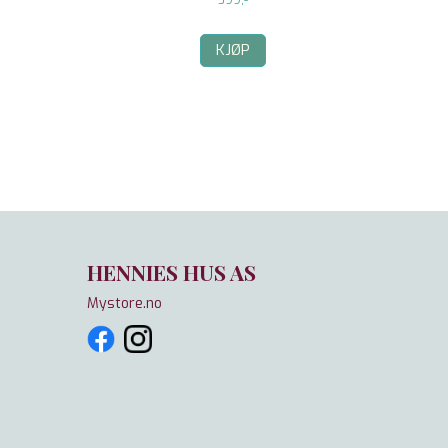
599,-
KJØP
HENNIES HUS AS
Mystore.no