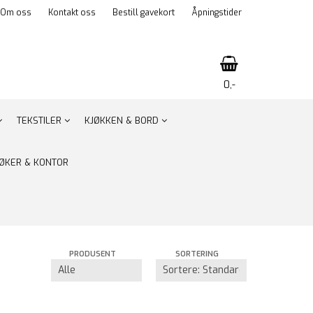
Om oss
Kontakt oss
Bestill gavekort
Åpningstider
0,-
TEKSTILER
KJØKKEN & BORD
Nullstill
ØKER & KONTOR
Trykk ENTER for å søke
PRODUSENT
SORTERING