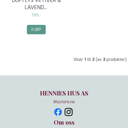
DUFTLYS VETIVER &
LAVEND
...
599,-
KJØP
Viser
1
til
3
(av
3
produkter)
HENNIES HUS AS
Mystore.no
Om oss