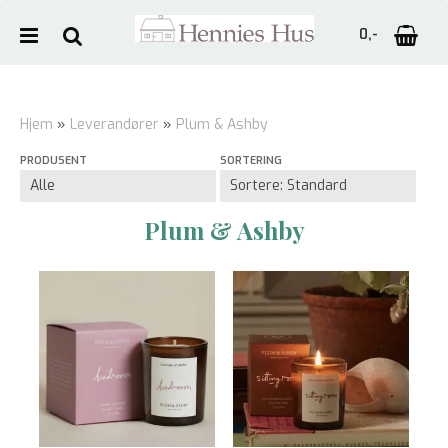
0,-
Hjem
»
Leverandører
»
Plum & Ashby
PRODUSENT
SORTERING
Nullstill
Trykk ENTER for å søke
Plum & Ashby