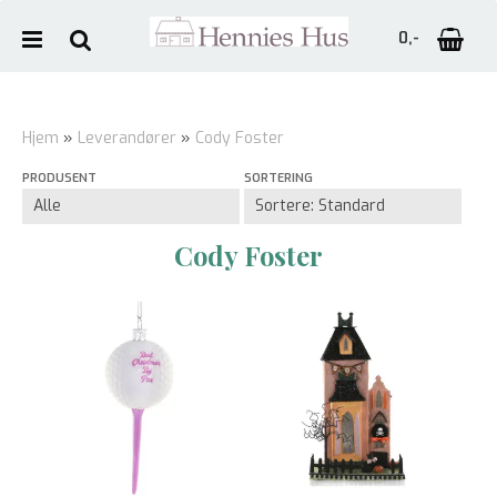
0,-
Hjem
»
Leverandører
»
Cody Foster
PRODUSENT
SORTERING
Nullstill
Trykk ENTER for å søke
Cody Foster