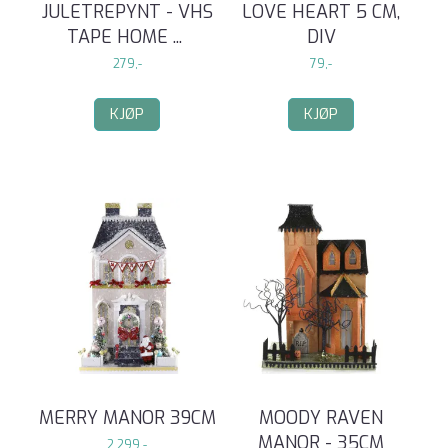
JULETREPYNT - VHS
LOVE HEART 5 CM,
TAPE HOME
...
DIV
279,-
79,-
KJØP
KJØP
MERRY MANOR 39CM
MOODY RAVEN
MANOR - 35CM
2.299,-