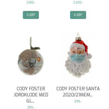
2.199,-
2.599,-
KJØP
KJØP
CODY FOSTER
CODY FOSTER SANTA
JORDKLODE MED
2020/21MEM
...
GL
...
299,-
299,-