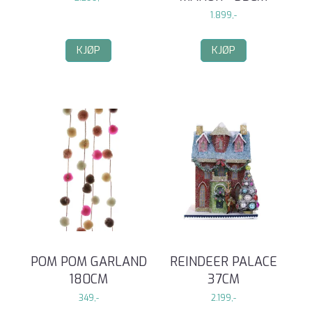
1.899,-
KJØP
KJØP
POM POM GARLAND
REINDEER PALACE
180CM
37CM
349,-
2.199,-