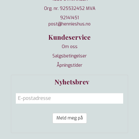
Org. nr. 925532452 MVA
92141451
post@hennieshus.no
Kundeservice
Om oss
Salgsbetingelser
Åpningstider
Nyhetsbrev
Meld meg på