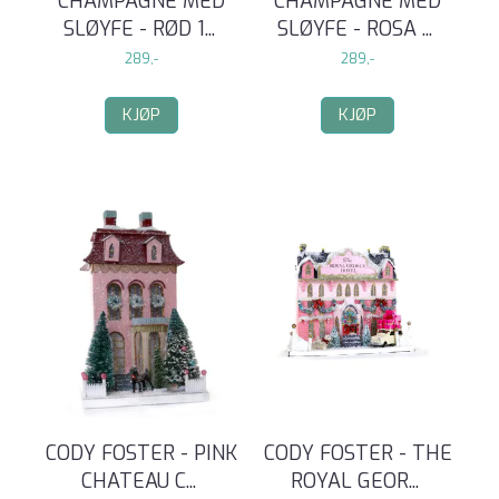
CHAMPAGNE MED
CHAMPAGNE MED
SLØYFE - RØD 1
...
SLØYFE - ROSA
...
289,-
289,-
KJØP
KJØP
CODY FOSTER - PINK
CODY FOSTER - THE
CHATEAU C
...
ROYAL GEOR
...