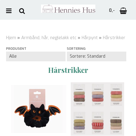
0,-
Hjem
»
Armbånd, hår, neglelakk etc
»
Hårpynt
»
Hårstrikker
PRODUSENT
SORTERING
Nullstill
Trykk ENTER for å søke
Hårstrikker