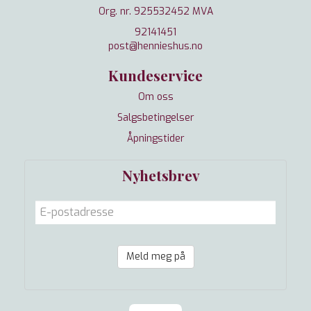
Org. nr. 925532452 MVA
92141451
post@hennieshus.no
Kundeservice
Om oss
Salgsbetingelser
Åpningstider
Nyhetsbrev
Meld meg på