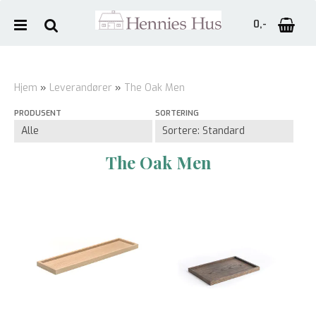
0,-
Hjem
»
Leverandører
»
The Oak Men
PRODUSENT
SORTERING
Nullstill
Trykk ENTER for å søke
The Oak Men