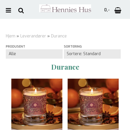
0,-
Hjem
»
Leverandører
»
Durance
PRODUSENT
SORTERING
Nullstill
Trykk ENTER for å søke
Durance