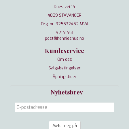
Dues vei 14
4009 STAVANGER
Org. nr. 925532452 MVA
92141451
post@hennieshus.no
Kundeservice
Om oss
Salgsbetingelser
Åpningstider
Nyhetsbrev
Meld meg på