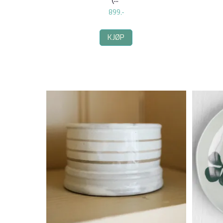
899,-
KJØP