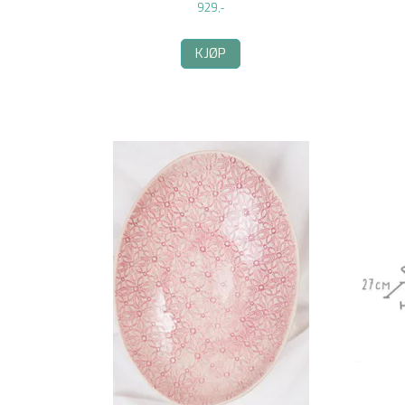
929,-
KJØP