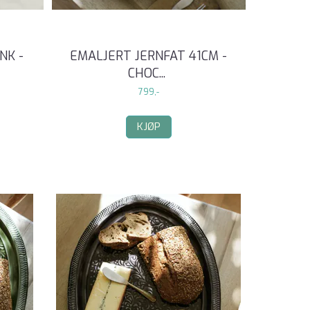
NK -
EMALJERT JERNFAT 41CM -
CHOC
...
799,-
KJØP