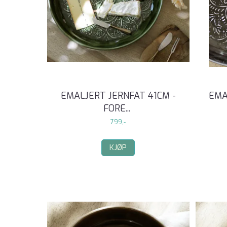
EMALJERT JERNFAT 41CM -
EMA
FORE
...
799,-
KJØP