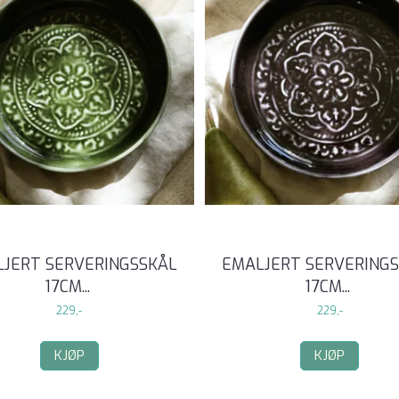
JERT SERVERINGSSKÅL
EMALJERT SERVERING
17CM
...
17CM
...
229,-
229,-
KJØP
KJØP