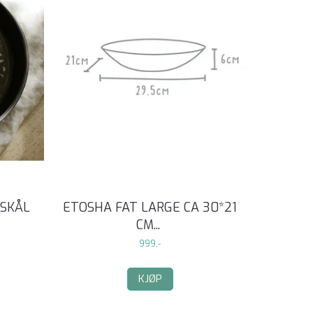
SSKÅL
ETOSHA FAT LARGE CA 30*21
CM
...
999,-
KJØP