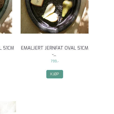
L 51CM
EMALJERT JERNFAT OVAL 51CM
-
...
799,-
KJØP