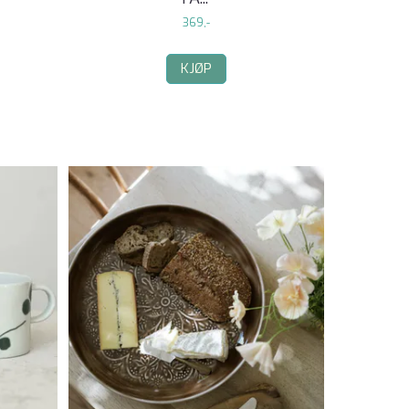
369,-
KJØP