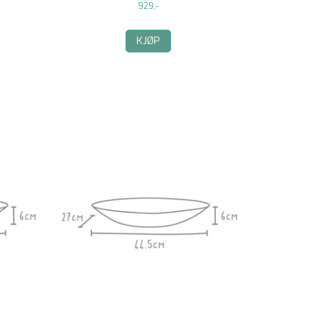
929,-
KJØP