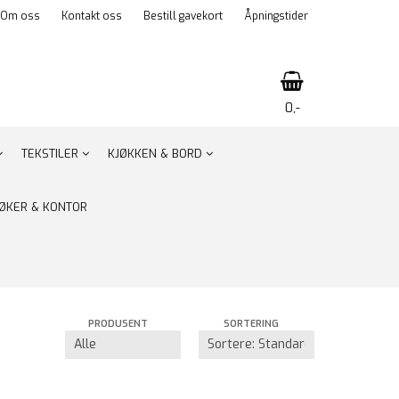
Om oss
Kontakt oss
Bestill gavekort
Åpningstider
0,-
TEKSTILER
KJØKKEN & BORD
Nullstill
ØKER & KONTOR
Trykk ENTER for å søke
PRODUSENT
SORTERING