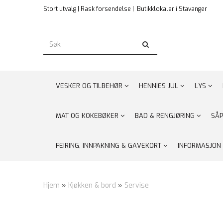
Stort utvalg | Rask forsendelse |
Butikklokaler i Stavanger
VESKER OG TILBEHØR
HENNIES JUL
LYS
MAT OG KOKEBØKER
BAD & RENGJØRING
SÅP
FEIRING, INNPAKNING & GAVEKORT
INFORMASJON
Hjem
»
Kjøkken & bord
»
Servise