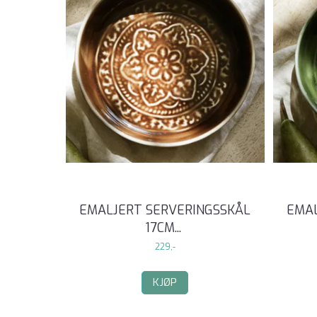
EMALJERT SERVERINGSSKÅL
EMAL
17CM
...
229,-
KJØP