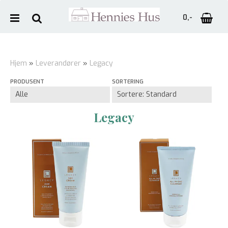
0,-
Hjem
»
Leverandører
»
Legacy
PRODUSENT
SORTERING
Nullstill
Trykk ENTER for å søke
Legacy