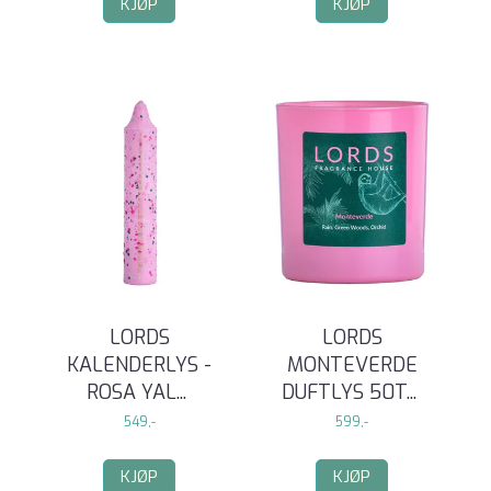
KJØP
KJØP
LORDS
LORDS
KALENDERLYS -
MONTEVERDE
ROSA YAL
...
DUFTLYS 50T
...
549,-
599,-
KJØP
KJØP