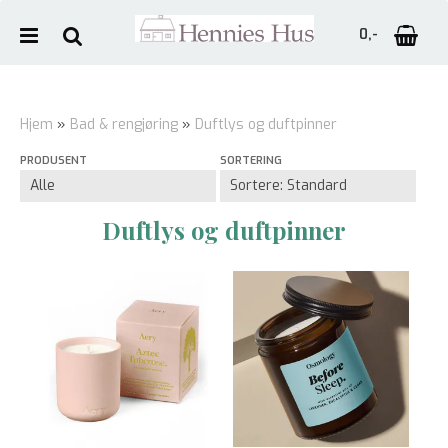
0,-
Hjem
»
Bad & rengjøring
»
Duftlys og duftpinner
PRODUSENT
SORTERING
Nullstill
Trykk ENTER for å søke
Duftlys og duftpinner