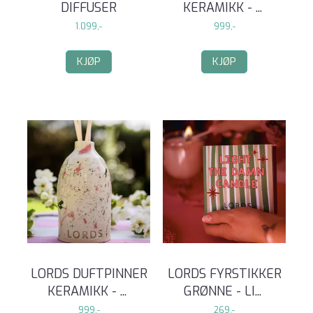
DIFFUSER
KERAMIKK -
...
1.099,-
999,-
KJØP
KJØP
LORDS DUFTPINNER
LORDS FYRSTIKKER
KERAMIKK -
...
GRØNNE - LI
...
999,-
269,-