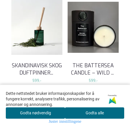
SKANDINAVISK SKOG
THE BATTERSEA
DUFTPINNER
...
CANDLE – WILD
...
599,-
599,-
Dette nettstedet bruker informasjonskapsler for å
KJØP
KJØP
Powered by
fungere korrekt, analysere trafikk, personalisering av
annonser og annonsering.
Godta nødvendig
Godta alle
Juster innstillingene