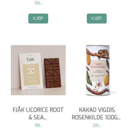
99,-
KJØP
KJØP
FJÅK LICORICE ROOT
KAKAO VIGDIS
& SEA
...
ROSENKILDE 100G
...
119,-
219,-