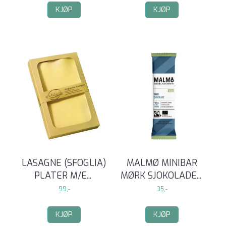
KJØP
KJØP
LASAGNE (SFOGLIA)
MALMØ MINIBAR
PLATER M/E
...
MØRK SJOKOLADE
...
99,-
35,-
KJØP
KJØP