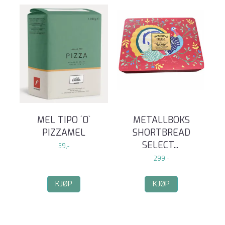
MEL TIPO ´0`
METALLBOKS
PIZZAMEL
SHORTBREAD
SELECT
...
59,-
299,-
KJØP
KJØP