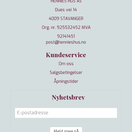
HENNIES HUS AS
Dues vei 14
4009 STAVANGER
Org. nr. 925532452 MVA
92141451
post@hennieshus.no
Kundeservice
Om oss
Salgsbetingelser
Åpningstider
Nyhetsbrev
Meld meg på