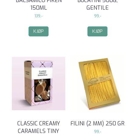
BALSAMICO FIKEN
BUCATINI 500G,
150ML
GENTILE
139,-
99,-
KJØP
KJØP
CLASSIC CREAMY
FILINI (2 MM) 250 GR
CARAMELS TINY
99,-