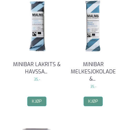
MINIBAR LAKRITS &
MINIBAR
HAVSSA
...
MELKESJOKOLADE
&
...
35,-
35,-
KJØP
KJØP