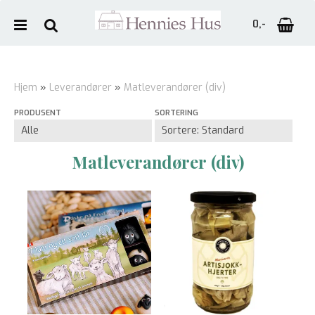
0,-
Hjem
»
Leverandører
»
Matleverandører (div)
PRODUSENT
SORTERING
Nullstill
Trykk ENTER for å søke
Matleverandører (div)