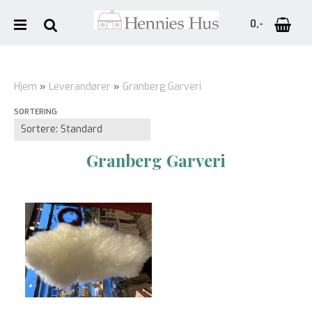
0,-
Hjem
»
Leverandører
»
Granberg Garveri
SORTERING
Nullstill
Trykk ENTER for å søke
Granberg Garveri