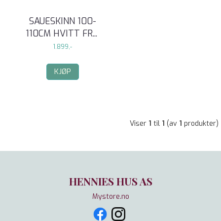
SAUESKINN 100-
110CM HVITT FR
...
1.899,-
KJØP
Viser
1
til
1
(av
1
produkter)
HENNIES HUS AS
Mystore.no