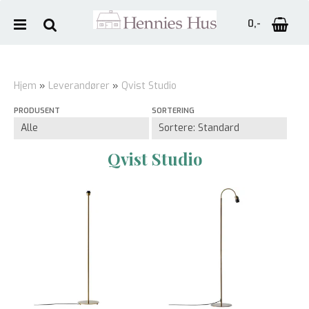
0,-
Hjem
»
Leverandører
»
Qvist Studio
PRODUSENT
SORTERING
Nullstill
Trykk ENTER for å søke
Qvist Studio