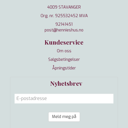
4009 STAVANGER
Org. nr. 925532452 MVA
92141451
post@hennieshus.no
Kundeservice
Om oss
Salgsbetingelser
Åpningstider
Nyhetsbrev
Meld meg på