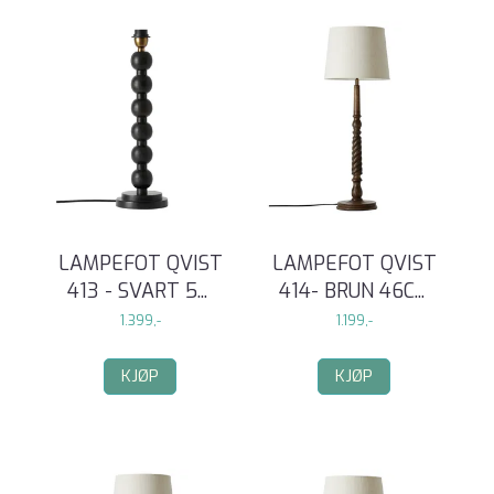
LAMPEFOT QVIST
LAMPEFOT QVIST
413 - SVART 5
...
414- BRUN 46C
...
1.399,-
1.199,-
KJØP
KJØP