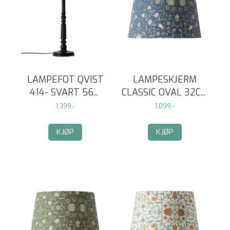
LAMPEFOT QVIST
LAMPESKJERM
414- SVART 56
...
CLASSIC OVAL 32C
...
1.399,-
1.099,-
KJØP
KJØP