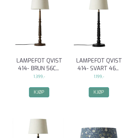
LAMPEFOT QVIST
LAMPEFOT QVIST
414- BRUN 56C
...
414- SVART 46
...
1.399,-
1.199,-
KJØP
KJØP