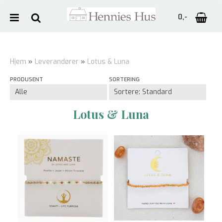
0,-
Hjem
»
Leverandører
»
Lotus & Luna
PRODUSENT
SORTERING
Nullstill
Trykk ENTER for å søke
Lotus & Luna