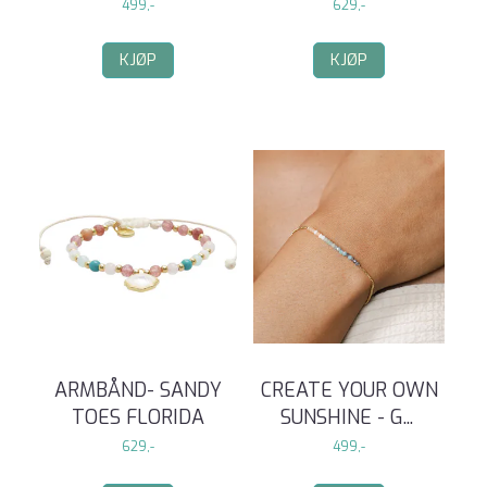
499,-
629,-
KJØP
KJØP
ARMBÅND- SANDY
CREATE YOUR OWN
TOES FLORIDA
SUNSHINE - G
...
629,-
499,-