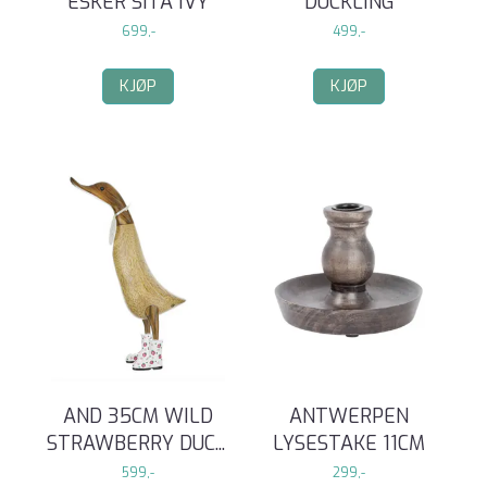
ESKER SITA IVY
DUCKLING
699,-
499,-
KJØP
KJØP
AND 35CM WILD
ANTWERPEN
STRAWBERRY DUC
...
LYSESTAKE 11CM
599,-
299,-