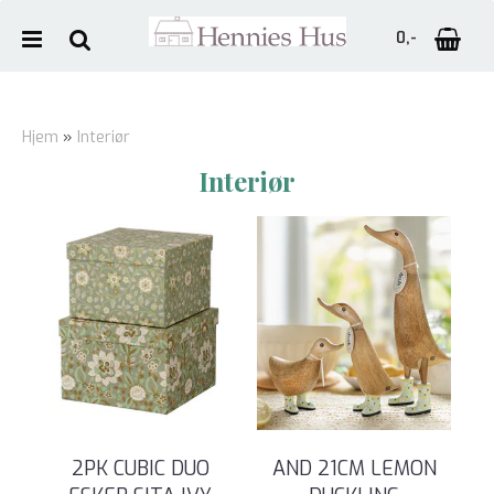
0,-
Hjem
»
Interiør
Interiør
Nullstill
Trykk ENTER for å søke
2PK CUBIC DUO
AND 21CM LEMON