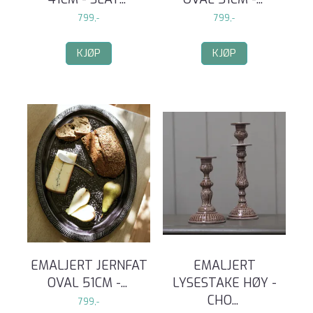
799,-
799,-
KJØP
KJØP
EMALJERT JERNFAT
EMALJERT
OVAL 51CM -
...
LYSESTAKE HØY -
CHO
...
799,-