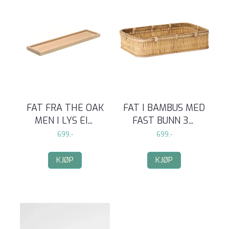
FAT FRA THE OAK
FAT I BAMBUS MED
MEN I LYS EI
...
FAST BUNN 3
...
699,-
699,-
KJØP
KJØP