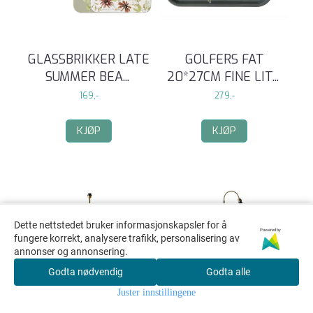
GLASSBRIKKER LATE
GOLFERS FAT
SUMMER BEA
...
20*27CM FINE LIT
...
169,-
279,-
KJØP
KJØP
Dette nettstedet bruker informasjonskapsler for å
Powered by
fungere korrekt, analysere trafikk, personalisering av
annonser og annonsering.
Godta nødvendig
Godta alle
Juster innstillingene