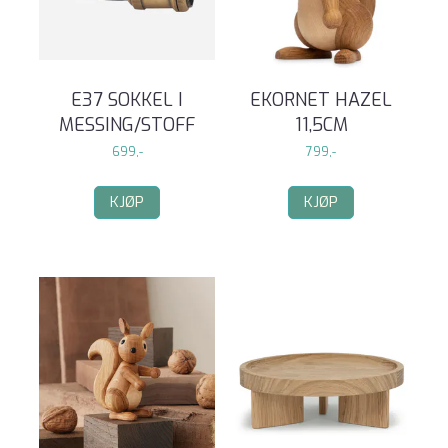
E37 SOKKEL I
EKORNET HAZEL
MESSING/STOFF
11,5CM
699,-
799,-
KJØP
KJØP