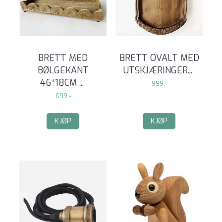
BRETT MED
BRETT OVALT MED
BØLGEKANT
UTSKJÆRINGER
...
46*18CM
...
999,-
699,-
KJØP
KJØP