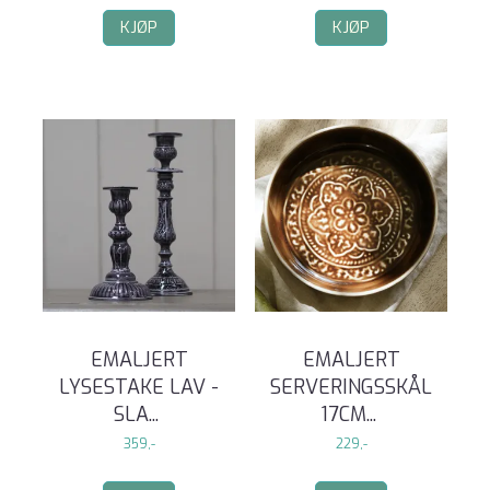
KJØP
KJØP
EMALJERT
EMALJERT
LYSESTAKE LAV -
SERVERINGSSKÅL
SLA
...
17CM
...
359,-
229,-