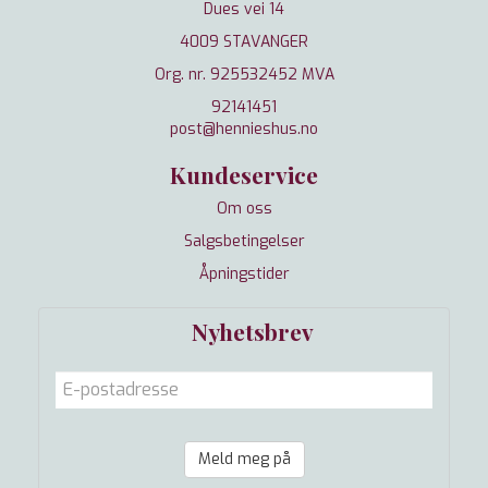
Dues vei 14
4009 STAVANGER
Org. nr. 925532452 MVA
92141451
post@hennieshus.no
Kundeservice
Om oss
Salgsbetingelser
Åpningstider
Nyhetsbrev
Meld meg på