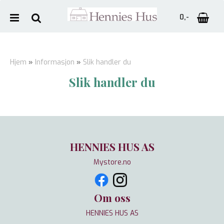
0,-
Hjem
»
Informasjon
»
Slik handler du
Slik handler du
Nullstill
Trykk ENTER for å søke
HENNIES HUS AS
Mystore.no
Om oss
HENNIES HUS AS