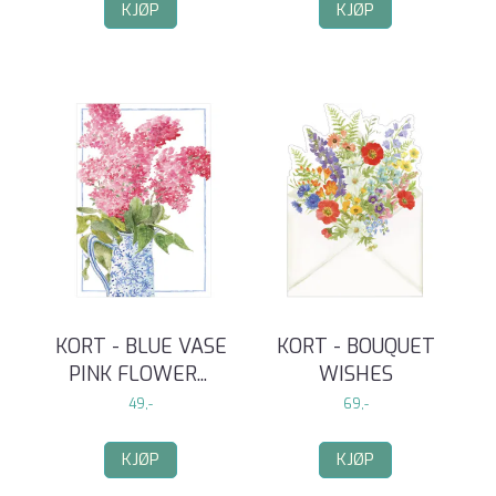
KJØP
KJØP
KORT - BLUE VASE
KORT - BOUQUET
PINK FLOWER
...
WISHES
49,-
69,-
KJØP
KJØP