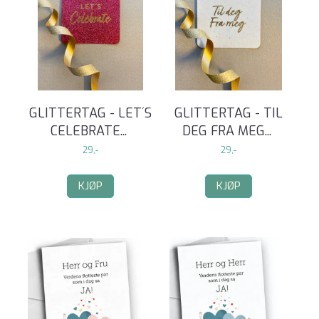
GLITTERTAG - LET´S
GLITTERTAG - TIL
CELEBRATE
...
DEG FRA MEG
...
29,-
29,-
KJØP
KJØP