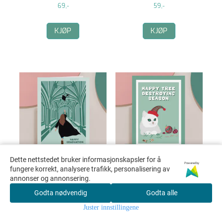
69,-
59,-
KJØP
KJØP
Dette nettstedet bruker informasjonskapsler for å
Powered by
fungere korrekt, analysere trafikk, personalisering av
annonser og annonsering.
KORT - HAPPY
KORT - HAPPY TREE
GRADUATION - RO
...
DESTROYING
...
Godta nødvendig
Godta alle
59,-
59,-
Juster innstillingene