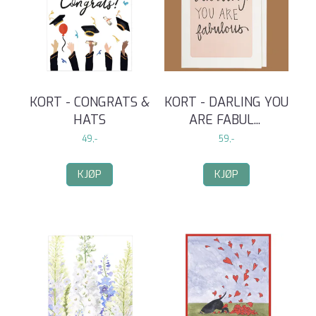
KORT - CONGRATS &
KORT - DARLING YOU
HATS
ARE FABUL
...
49,-
59,-
KJØP
KJØP