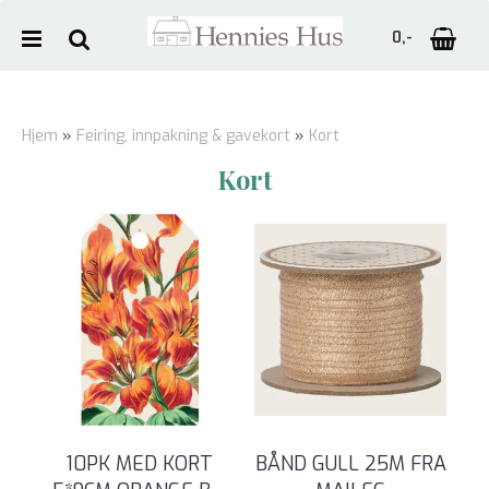
0,-
Hjem
»
Feiring, innpakning & gavekort
»
Kort
Kort
Nullstill
Trykk ENTER for å søke
10PK MED KORT
BÅND GULL 25M FRA