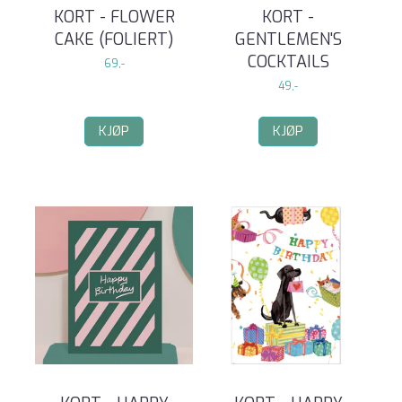
KORT - FLOWER
KORT -
CAKE (FOLIERT)
GENTLEMEN'S
COCKTAILS
69,-
49,-
KJØP
KJØP