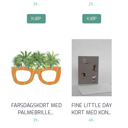
39,-
29,-
KJØP
KJØP
FARSDAGSKORT MED
FINE LITTLE DAY
PALMEBRILLE
...
KORT MED KON
...
39,-
49,-