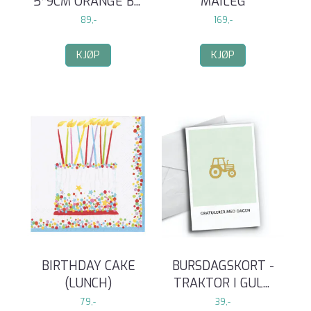
5*9CM ORANGE B
...
MAILEG
89,-
169,-
KJØP
KJØP
BIRTHDAY CAKE
BURSDAGSKORT -
(LUNCH)
TRAKTOR I GUL
...
79,-
39,-