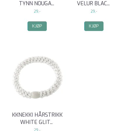
TYNN NOUGA
...
VELUR BLAC
...
29,-
29,-
KJØP
KJØP
KKNEKKI HÅRSTRIKK
WHITE GLIT
...
29,-