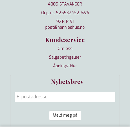
4009 STAVANGER
Org. nr. 925532452 MVA
92141451
post@hennieshus.no
Kundeservice
Om oss
Salgsbetingelser
Åpningstider
Nyhetsbrev
Meld meg på