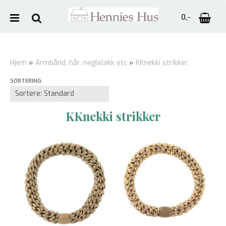
0,-
Hjem
»
Armbånd, hår, neglelakk etc
»
KKnekki strikker
SORTERING
Nullstill
Trykk ENTER for å søke
KKnekki strikker