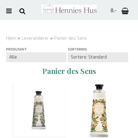
0,-
Hjem
»
Leverandører
»
Panier des Sens
PRODUSENT
SORTERING
Nullstill
Trykk ENTER for å søke
Panier des Sens