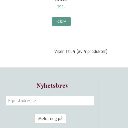
395,-
KJØP
Viser
1
til
4
(av
4
produkter)
Nyhetsbrev
Meld meg på