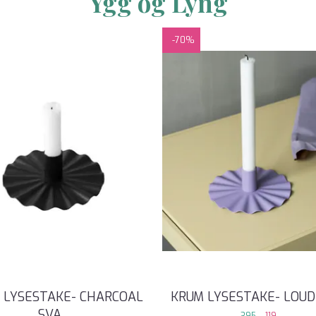
Ygg og Lyng
-70%
 LYSESTAKE- CHARCOAL
KRUM LYSESTAKE- LOUD
SVA
...