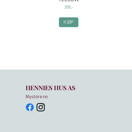
395,-
KJØP
HENNIES HUS AS
Mystore.no