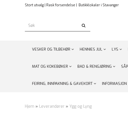
Stort utvalg | Rask forsendelse |
Butikklokaler i Stavanger
VESKER OG TILBEHØR
HENNIES JUL
LYS
MAT OG KOKEBØKER
BAD & RENGJØRING
SÅP
FEIRING, INNPAKNING & GAVEKORT
INFORMASJON
Hjem
»
Leverandører
»
Ygg og Lyng