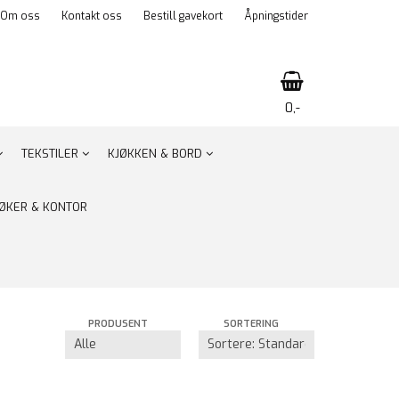
Om oss
Kontakt oss
Bestill gavekort
Åpningstider
0,-
TEKSTILER
KJØKKEN & BORD
Nullstill
ØKER & KONTOR
Trykk ENTER for å søke
PRODUSENT
SORTERING