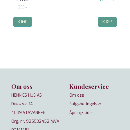
395,-
119,-
395,-
KJØP
KJØP
Om oss
Kundeservice
HENNIES HUS AS
Om oss
Dues vei 14
Salgsbetingelser
4009 STAVANGER
Åpningstider
Org. nr. 925532452 MVA